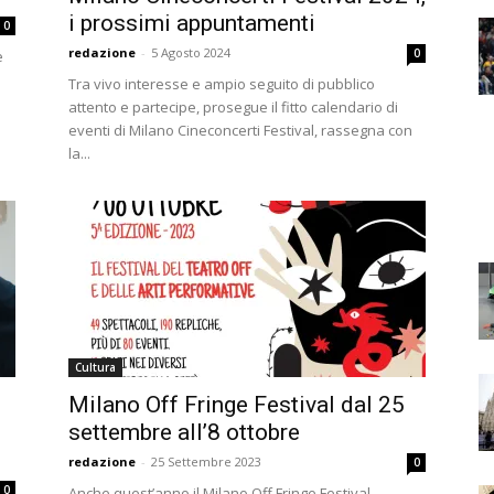
i prossimi appuntamenti
0
redazione
-
5 Agosto 2024
0
è
o
Tra vivo interesse e ampio seguito di pubblico
attento e partecipe, prosegue il fitto calendario di
eventi di Milano Cineconcerti Festival, rassegna con
la...
Cultura
Milano Off Fringe Festival dal 25
settembre all’8 ottobre
redazione
-
25 Settembre 2023
0
0
Anche quest’anno il Milano Off Fringe Festival,