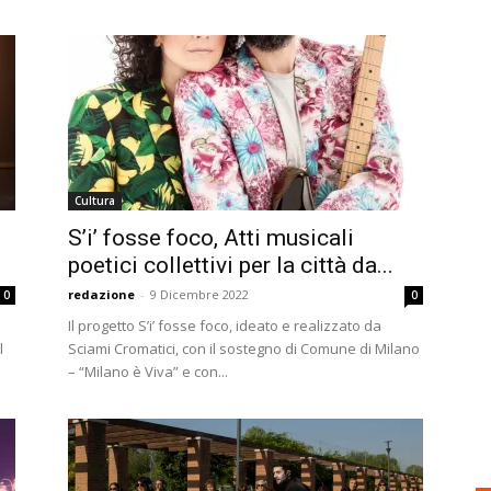
Cultura
S’i’ fosse foco, Atti musicali
poetici collettivi per la città da...
redazione
-
9 Dicembre 2022
0
0
Il progetto S’i’ fosse foco, ideato e realizzato da
l
Sciami Cromatici, con il sostegno di Comune di Milano
– “Milano è Viva” e con...