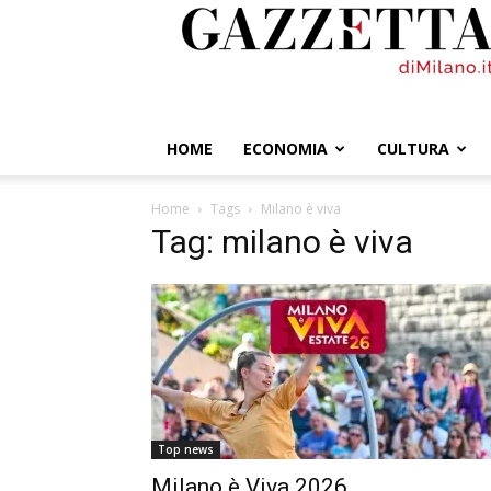
GazzettadiMilano.it
HOME
ECONOMIA
CULTURA
Home
Tags
Milano è viva
Tag: milano è viva
Top news
Milano è Viva 2026