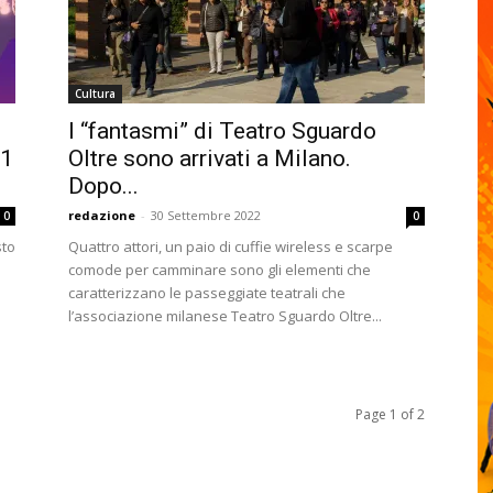
Cultura
I “fantasmi” di Teatro Sguardo
 1
Oltre sono arrivati a Milano.
Dopo...
redazione
-
30 Settembre 2022
0
0
sto
Quattro attori, un paio di cuffie wireless e scarpe
o
comode per camminare sono gli elementi che
caratterizzano le passeggiate teatrali che
l’associazione milanese Teatro Sguardo Oltre...
Page 1 of 2