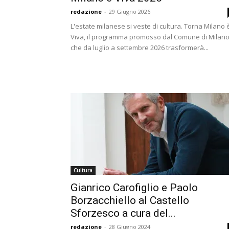
redazione
-
29 Giugno 2026
L'estate milanese si veste di cultura. Torna Milano 
Viva, il programma promosso dal Comune di Milan
che da luglio a settembre 2026 trasformerà...
Cultura
Gianrico Carofiglio e Paolo
Borzacchiello al Castello
Sforzesco a cura del...
redazione
-
28 Giugno 2024