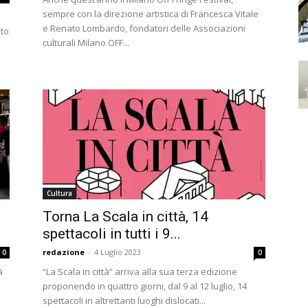
sempre con la direzione artistica di Francesca Vitale
e Renato Lombardo, fondatori delle Associazioni
nto
culturali Milano OFF...
Cultura
Torna La Scala in città, 14
spettacoli in tutti i 9...
redazione
-
4 Luglio 2023
0
0
à
“La Scala in città” arriva alla sua terza edizione
proponendo in quattro giorni, dal 9 al 12 luglio, 14
spettacoli in altrettanti luoghi dislocati...