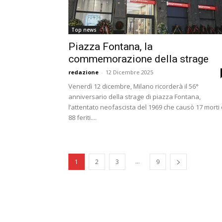
Top news
Piazza Fontana, la
commemorazione della strage
redazione
-
12 Dicembre 2025
Venerdì 12 dicembre, Milano ricorderà il 56°
anniversario della strage di piazza Fontana,
l’attentato neofascista del 1969 che causò 17 morti
88 feriti....
...
1
2
3
9