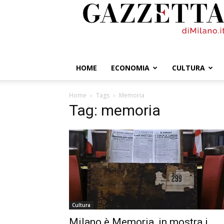
GazzettadiMilano.it
HOME
ECONOMIA
CULTURA
Home
Tags
Memoria
Tag: memoria
Cultura
Milano è Memoria, in mostra i