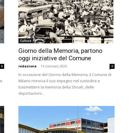
Cultura
Giorno della Memoria, partono
oggi iniziative del Comune
redazione
-
15 Gennaio 2026
0
0
In occasione del Giorno della Memoria, il Comune di
de
Milano rinnova il suo impegno nel custodire e
trasmettere la memoria della Shoah, delle
deportazioni...