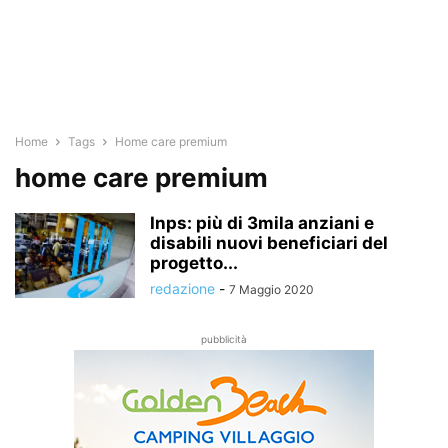
Home
Tags
Home care premium
home care premium
Inps: più di 3mila anziani e
disabili nuovi beneficiari del
progetto...
redazione
-
7 Maggio 2020
pubblicità