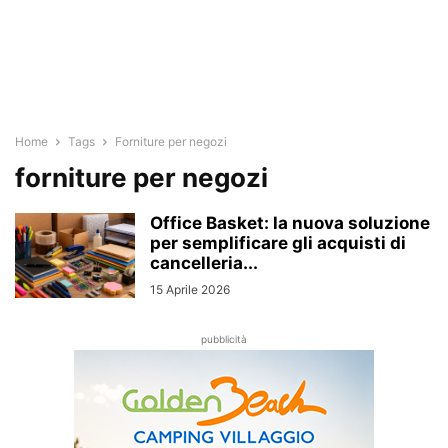
Home
Tags
Forniture per negozi
forniture per negozi
Office Basket: la nuova soluzione
per semplificare gli acquisti di
cancelleria...
15 Aprile 2026
pubblicità