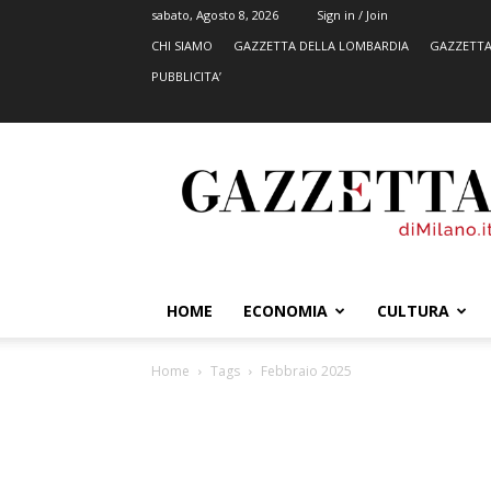
sabato, Agosto 8, 2026
Sign in / Join
CHI SIAMO
GAZZETTA DELLA LOMBARDIA
GAZZETTA
PUBBLICITA’
GazzettadiMilano.it
HOME
ECONOMIA
CULTURA
Home
Tags
Febbraio 2025