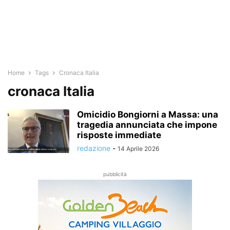
Home
Tags
Cronaca Italia
cronaca Italia
Omicidio Bongiorni a Massa: una
tragedia annunciata che impone
risposte immediate
redazione
-
14 Aprile 2026
pubblicità