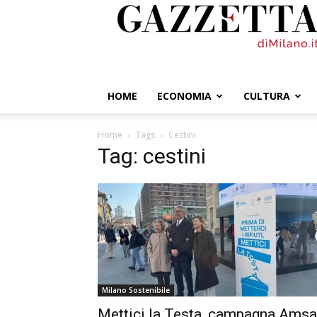
GazzettadiMilano.it
HOME
ECONOMIA
CULTURA
Home
Tags
Cestini
Tag: cestini
Milano Sostenibile
Mettici la Testa, campagna Amsa