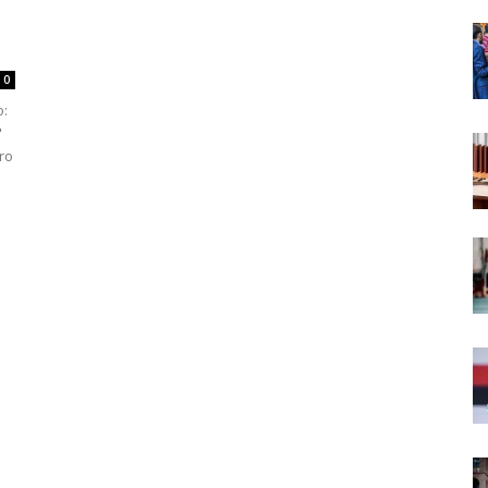
0
o:
"
tro