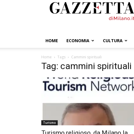
GazzettadiMilano.it
HOME
ECONOMIA
CULTURA
Home
Tags
Cammini spirituali
Tag: cammini spirituali
Turismo
Turismo religioso, da Milano la