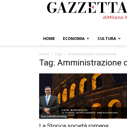
GazzettadiMilano.it
HOME
ECONOMIA
CULTURA
Home
Tags
Amministrazione condominale
Tag: Amministrazione 
GazzettaEconomy
La Storica società romana: