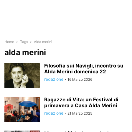
Home
Tags
Alda merini
alda merini
Filosofia sui Navigli, incontro su
Alda Merini domenica 22
redazione
-
16 Marzo 2026
Ragazze di Vita: un Festival di
primavera a Casa Alda Merini
redazione
-
21 Marzo 2025