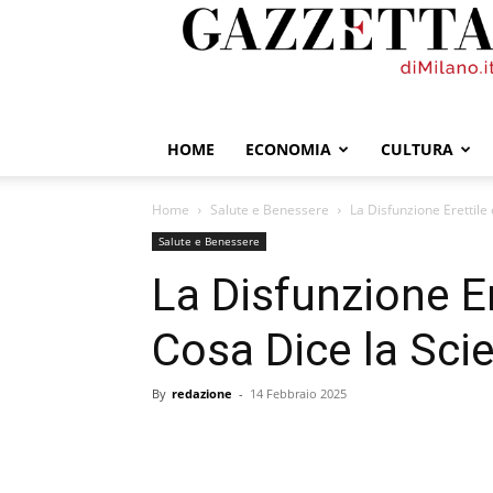
GazzettadiMilano.it
HOME
ECONOMIA
CULTURA
Home
Salute e Benessere
La Disfunzione Erettile
Salute e Benessere
La Disfunzione Er
Cosa Dice la Sci
By
redazione
-
14 Febbraio 2025
condividi