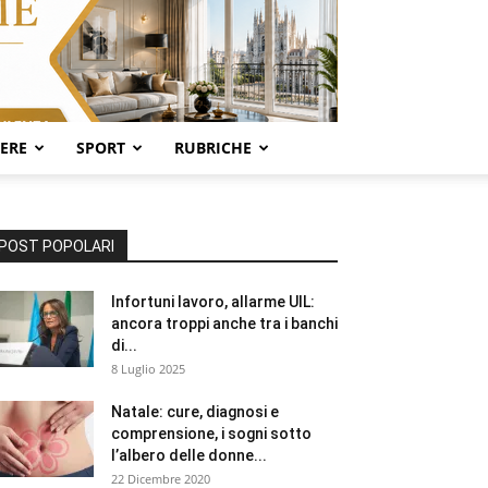
SERE
SPORT
RUBRICHE
POST POPOLARI
Infortuni lavoro, allarme UIL:
ancora troppi anche tra i banchi
di...
8 Luglio 2025
Natale: cure, diagnosi e
comprensione, i sogni sotto
l’albero delle donne...
22 Dicembre 2020