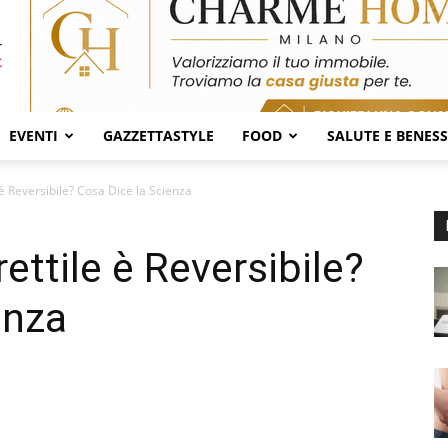
EVENTI
GAZZETTASTYLE
FOOD
SALUTE E BENES
 è Reversibile? Cosa Dice la Scienza
ettile è Reversibile?
enza