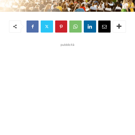
pubblicità