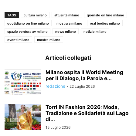
TAGS
cultura milano
attualità milano
giornale on line milano
quotidiano on line milano
mostra a milano
real bodies milano
spazio ventura xv milano
news milano
notizie milano
eventi milano
mostre milano
Articoli collegati
Milano ospita il World Meeting
per il Dialogo, la Parola e...
redazione
-
22 Luglio 2026
Torri IN Fashion 2026: Moda,
Tradizione e Solidarietà sul Lago
di...
15 Luglio 2026