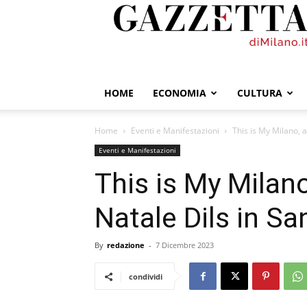
GazzettadiMilano.it
HOME
ECONOMIA
CULTURA
Home
Eventi e Manifestazioni
This is My Milano, a
Eventi e Manifestazioni
This is My Milano
Natale Dils in Sa
By
redazione
-
7 Dicembre 2023
condividi