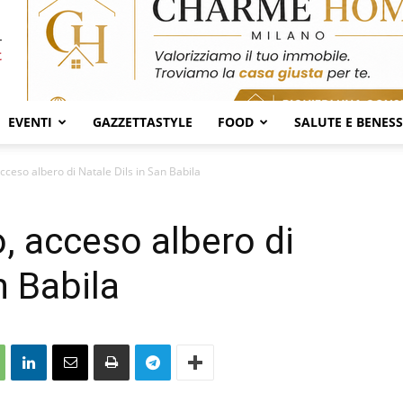
EVENTI
GAZZETTASTYLE
FOOD
SALUTE E BENES
cceso albero di Natale Dils in San Babila
, acceso albero di
n Babila