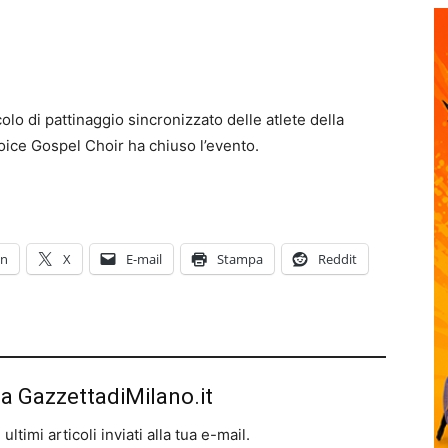
colo di pattinaggio sincronizzato delle atlete della
oice Gospel Choir ha chiuso l’evento.
In
X
E-mail
Stampa
Reddit
da GazzettadiMilano.it
ltimi articoli inviati alla tua e-mail.