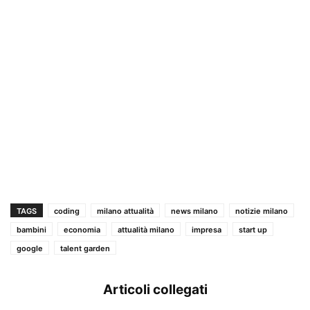
TAGS
coding
milano attualità
news milano
notizie milano
bambini
economia
attualità milano
impresa
start up
google
talent garden
Articoli collegati