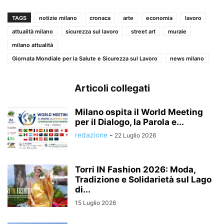
TAGS
notizie milano
cronaca
arte
economia
lavoro
attualità milano
sicurezza sul lavoro
street art
murale
milano attualità
Giornata Mondiale per la Salute e Sicurezza sul Lavoro
news milano
Articoli collegati
Milano ospita il World Meeting
per il Dialogo, la Parola e...
redazione
-
22 Luglio 2026
Torri IN Fashion 2026: Moda,
Tradizione e Solidarietà sul Lago
di...
15 Luglio 2026