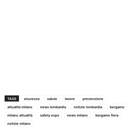
TAGS
sicurezza
salute
lavoro
prevenzione
attualità milano
news lombardia
notizie lombardia
bergamo
milano attualità
safety expo
news milano
bergamo fiera
notizie milano