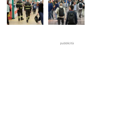
pubblicità