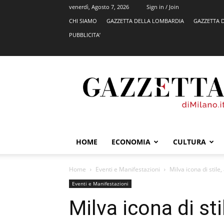
venerdì, Agosto 7, 2026
Sign in / Join
CHI SIAMO
GAZZETTA DELLA LOMBARDIA
GAZZETTA 
PUBBLICITA’
GazzettadiMilano.it
HOME
ECONOMIA
CULTURA
Home
Eventi e Manifestazioni
Milva icona di stile,
Eventi e Manifestazioni
Milva icona di sti