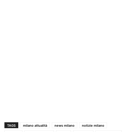
TAGS
milano attualità
news milano
notizie milano