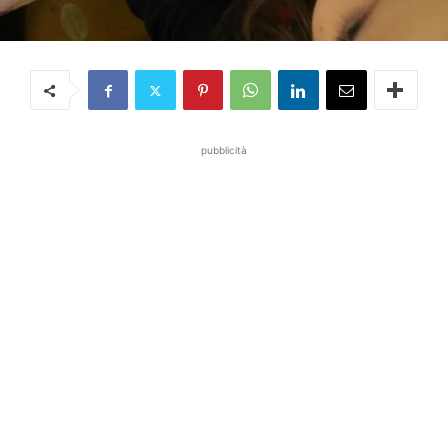
pubblicità