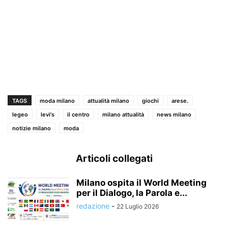
TAGS
moda milano
attualità milano
giochi
arese.
legeo
levi's
il centro
milano attualità
news milano
notizie milano
moda
Articoli collegati
Milano ospita il World Meeting
per il Dialogo, la Parola e...
redazione
-
22 Luglio 2026