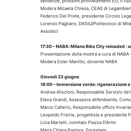
sentenze, prossimi provvedimenti EU; il ru
Modera Micaela Chiesa, CEAG di Legambie
Federico Del Prete, presidente Circolo Leg
Lorenzo Pagliano, DAStU/Politecnico di Mil
Assobici
17:30 – NABA: Milano Bike City reloaded : un
Presentazione della mostra a cura di NABA 
Modera Ester Manitto, docente NABA
Giovedì 23 giugno
18:00 – Immersione verde: rigenerazione e
Andrea Aliscioni, Responsabile Servizio Idr
Elena Grandi, Assessore all’Ambiente, Comu
Marco Callerio, Responsabile ufficio Invari
Leopoldo Freirie, progettista e presidente
Licia Martelli, comitato Piazza D’Armi
Maria Chiara Pastore, Forestami