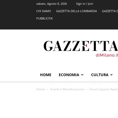
sabato, Agosto 8, 2026
Sign in / Join
CHI SIAMO
GAZZETTA DELLA LOMBARDIA
GAZZETTA 
PUBBLICITA’
GazzettadiMilano.it
HOME
ECONOMIA
CULTURA
Home
Eventi e Manifestazioni
Forum Spazio Aperto