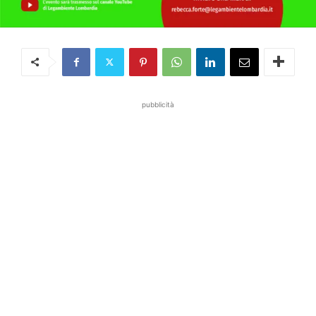
pubblicità