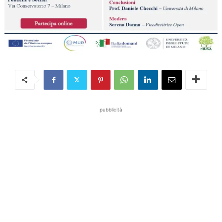
pubblicità