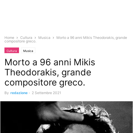
Home
Cultura
Musica
Morto a 96 anni Mikis Theodorakis, grande
compositore greco.
Cultura
Musica
Morto a 96 anni Mikis
Theodorakis, grande
compositore greco.
By
redazione
-
2 Settembre 2021