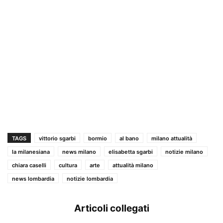
TAGS
vittorio sgarbi
bormio
al bano
milano attualità
la milanesiana
news milano
elisabetta sgarbi
notizie milano
chiara caselli
cultura
arte
attualità milano
news lombardia
notizie lombardia
Articoli collegati