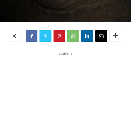
pubblicità