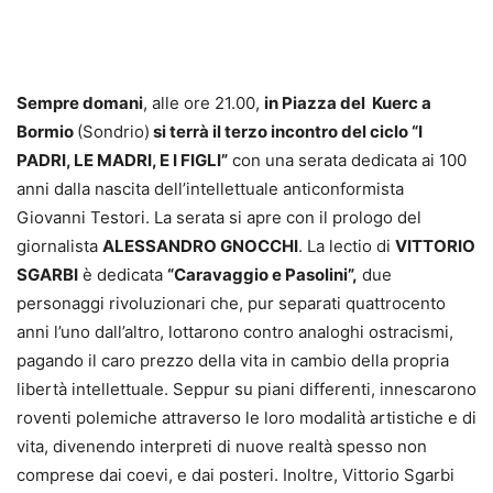
Sempre domani
, alle ore 21.00,
in Piazza del Kuerc a
Bormio
(Sondrio)
si terrà il terzo incontro del ciclo “I
PADRI, LE MADRI, E I FIGLI”
con una serata dedicata ai 100
anni dalla nascita dell’intellettuale anticonformista
Giovanni Testori. La serata si apre con il prologo del
giornalista
ALESSANDRO GNOCCHI
. La lectio di
VITTORIO
SGARBI
è dedicata
“Caravaggio e Pasolini”,
due
personaggi rivoluzionari che, pur separati quattrocento
anni l’uno dall’altro, lottarono contro analoghi ostracismi,
pagando il caro prezzo della vita in cambio della propria
libertà intellettuale. Seppur su piani differenti, innescarono
roventi polemiche attraverso le loro modalità artistiche e di
vita, divenendo interpreti di nuove realtà spesso non
comprese dai coevi, e dai posteri. Inoltre, Vittorio Sgarbi