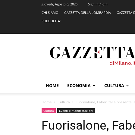
giovedì, Agosto 6, 2026
Sign in / Join
CHI SIAMO
GAZZETTA DELLA LOMBARDIA
GAZZETTA 
PUBBLICITA’
GazzettadiMilano.it
HOME
ECONOMIA
CULTURA
Home
Cultura
Fuorisalone, Faber Italia presenta l
Cultura
Eventi e Manifestazioni
Fuorisalone, Fabe