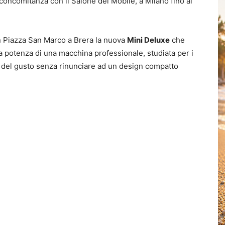
in concomitanza con il Salone del Mobile, a Milano fino al
in Piazza San Marco a Brera la nuova
Mini Deluxe
che
lla potenza di una macchina professionale, studiata per i
o del gusto senza rinunciare ad un design compatto