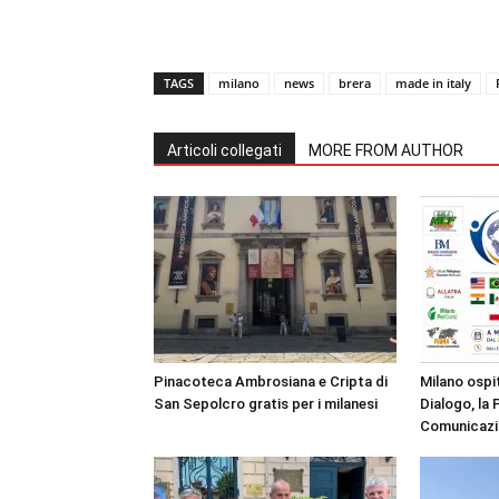
TAGS
milano
news
brera
made in italy
Articoli collegati
MORE FROM AUTHOR
Pinacoteca Ambrosiana e Cripta di
Milano ospit
San Sepolcro gratis per i milanesi
Dialogo, la 
Comunicazio