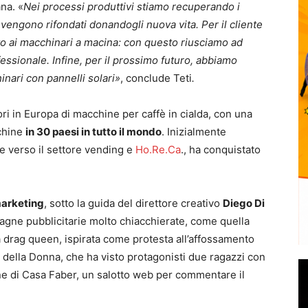
na. «
Nei processi produttivi stiamo recuperando i
e vengono rifondati donandogli nuova vita. Per il cliente
to ai macchinari a macina: con questo riusciamo ad
fessionale. Infine, per il prossimo futuro, abbiamo
inari con pannelli solari»
, conclude Teti
.
ori in Europa di macchine per caffè in cialda, con una
cchine
in 30 paesi in tutto il mondo
. Inizialmente
e verso il settore vending e
Ho.Re.Ca
., ha conquistato
marketing
, sotto la guida del direttore creativo
Diego Di
pagne pubblicitarie molto chiacchierate, come quella
 drag queen, ispirata come protesta all’affossamento
 della Donna, che ha visto protagonisti due ragazzi con
e di Casa Faber, un salotto web per commentare il