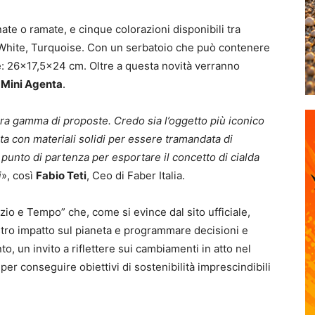
nate o ramate, e cinque colorazioni disponibili tra
 White, Turquoise. Con un serbatoio che può contenere
te: 26×17,5×24 cm. Oltre a questa novità verranno
a
Mini Agenta
.
ra gamma di proposte. Credo sia l’oggetto più iconico
ita con materiali solidi per essere tramandata di
punto di partenza per esportare il concetto di cialda
i
», così
Fabio Teti
, Ceo di Faber Italia.
io e Tempo” che, come si evince dal sito ufficiale,
nostro impatto sul pianeta e programmare decisioni e
, un invito a riflettere sui cambiamenti in atto nel
r conseguire obiettivi di sostenibilità imprescindibili