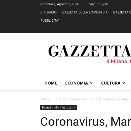
domenica, Agosto 9, 2026
Sign in / Join
CHI SIAMO
GAZZETTA DELLA LOMBARDIA
GAZZETTA 
PUBBLICITA’
GazzettadiMilano.it
HOME
ECONOMIA
CULTURA
Home
Eventi e Manifestazioni
Coronavirus, Marina
Eventi e Manifestazioni
Coronavirus, Mar