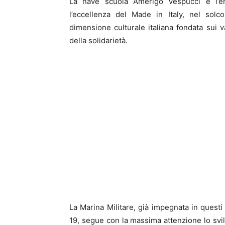
La nave scuola Amerigo Vespucci è l’em
l’eccellenza del Made in Italy, nel solc
dimensione culturale italiana fondata sui va
della solidarietà.
La Marina Militare, già impegnata in questi 
19, segue con la massima attenzione lo svi