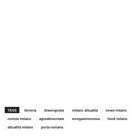
TAGS
birreria
löwengrube
milano attualità
news milano
notizie milano
agroalimentare
enogastronomia
food milano
attualità milano
porta romana