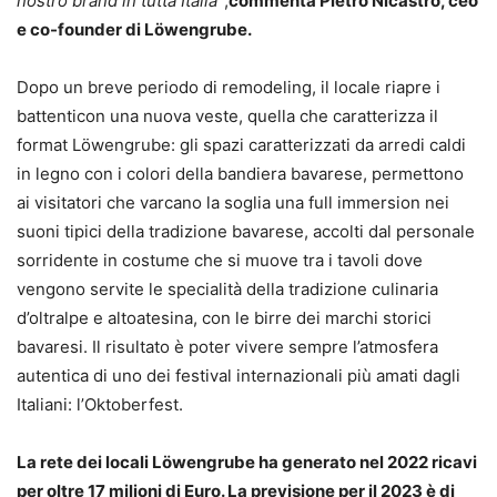
nostro brand in tutta Italia”
,
commenta Pietro Nicastro, ceo
e co-founder di L
ö
wengrube.
Dopo un breve periodo di remodeling, il locale riapre i
battenticon una nuova veste, quella che caratterizza il
format Löwengrube: gli spazi caratterizzati da arredi caldi
in legno con i colori della bandiera bavarese, permettono
ai visitatori che varcano la soglia una full immersion nei
suoni tipici della tradizione bavarese, accolti dal personale
sorridente in costume che si muove tra i tavoli dove
vengono servite le specialità della tradizione culinaria
d’oltralpe e altoatesina, con le birre dei marchi storici
bavaresi. Il risultato è poter vivere sempre l’atmosfera
autentica di uno dei festival internazionali più amati dagli
Italiani: l’Oktoberfest.
La rete dei locali L
ö
wengrube ha generato nel 2022 ricavi
per oltre 17 milioni di Euro. La previsione per il 2023 è di