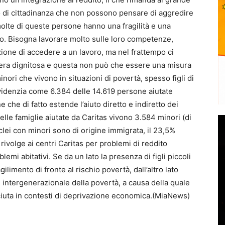
o di cittadinanza che non possono pensare di aggredire
i molte di queste persone hanno una fragilità e una
voro. Bisogna lavorare molto sulle loro competenze,
izione di accedere a un lavoro, ma nel frattempo ci
aniera dignitosa e questa non può che essere una misura
inori che vivono in situazioni di povertà, spesso figli di
videnzia come 6.384 delle 14.619 persone aiutate
e che di fatto estende l’aiuto diretto e indiretto dei
elle famiglie aiutate da Caritas vivono 3.584 minori (di
uclei con minori sono di origine immigrata, il 23,5%
i rivolge ai centri Caritas per problemi di reddito
emi abitativi. Se da un lato la presenza di figli piccoli
ilimento di fronte al rischio povertà, dall’altro lato
intergenerazionale della povertà, a causa della quale
ciuta in contesti di deprivazione economica.(MiaNews)