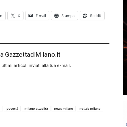
In
X
E-mail
Stampa
Reddit
da GazzettadiMilano.it
ltimi articoli inviati alla tua e-mail.
a
povertà
milano attualità
news milano
notizie milano