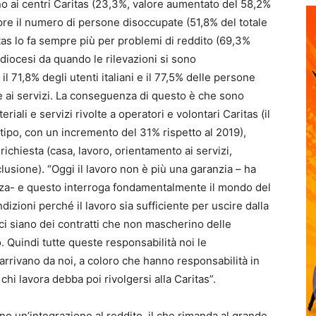
o ai centri Caritas (23,3%, valore aumentato del 58,2%
pre il numero di persone disoccupate (51,8% del totale
ritas lo fa sempre più per problemi di reddito (69,3%
in diocesi da quando le rilevazioni si sono
il 71,8% degli utenti italiani e il 77,5% delle persone
e ai servizi. La conseguenza di questo è che sono
riali e servizi rivolte a operatori e volontari Caritas (il
 tipo, con un incremento del 31% rispetto al 2019),
richiesta (casa, lavoro, orientamento ai servizi,
lusione). “Oggi il lavoro non è più una garanzia – ha
nza- e questo interroga fondamentalmente il mondo del
dizioni perché il lavoro sia sufficiente per uscire dalla
ci siano dei contratti che non mascherino delle
o. Quindi tutte queste responsabilità noi le
rivano da noi, a coloro che hanno responsabilità in
hi lavora debba poi rivolgersi alla Caritas”.
o un’integrazione al reddito, il che rimanda al grande