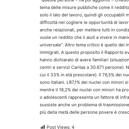
tema delle misure pubbliche come il reddit
solo il lato del lavoro, quindi gli occupabil
difficoltà nel cogliere le opportunità di la
anche relazionali, per mettere tutti in cond
vuole un reddito che li aiuti a vivere in m
universale”. Altro tema critico è quello dei m
immigrati. A questo proposito il Rapporto e
hanno dichiarato di avere familiari (situazion
centri e servizi Caritas a 30.671 persone). N
cui il 33% in età prescolare). Il 76,5% dei n
sono italiani. L’87,1% dei nuclei con minori s
mentre il 18,2% dei nuclei con minori ha probl
o adolescenti rappresenta un fattore di infrag
sussiste anche un problema di trasmissione 
più della metà delle persone povere è cres
Post Views:
4