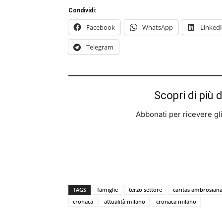
Condividi:
Facebook
WhatsApp
Linked
Telegram
Scopri di più 
Abbonati per ricevere gli u
TAGS
famiglie
terzo settore
caritas ambrosian
cronaca
attualità milano
cronaca milano