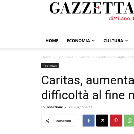
GazzettadiMilano.it
HOME
ECONOMIA
CULTURA
Home
Top news
Caritas, aumentano famiglie in dif
Top news
Caritas, aumenta
difficoltà al fine
By
redazione
-
30 Giugno 2023
condividi