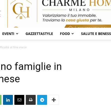
EVENTI
GAZZETTASTYLE
FOOD
SALUTE E BENES
ficoltà al fine mese
no famiglie in
 mese