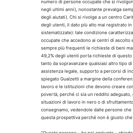
numero di persone occupate che si rivolgon
negli ultimi anni), nonostante prevalga sem
degli aiutati). Chi si rivolge a un centro Ca
degli utenti, il dato più alto mai registrato 
sistematizzate): tale condizione caratterizza 
occupate che accedono ai centri di ascolto 
sempre più frequenti le richieste di beni mate
49,2% degli utenti porta richieste di questo
tanto da sopravanzare qualsiasi altro tipo di 
assistenza legale, supporto a percorsi di inc
spiegato Gualzetti a margine della confere
lavoro e le istituzioni che devono creare con
povertà, perché ci sia un reddito adeguato, 
situazioni di lavoro in nero o di sfruttament
consegnamo, vedendole dalle persone che ar
questa prospettiva perché non è giusto che c
“Queste persone – ha poi aggiunto – chiedon