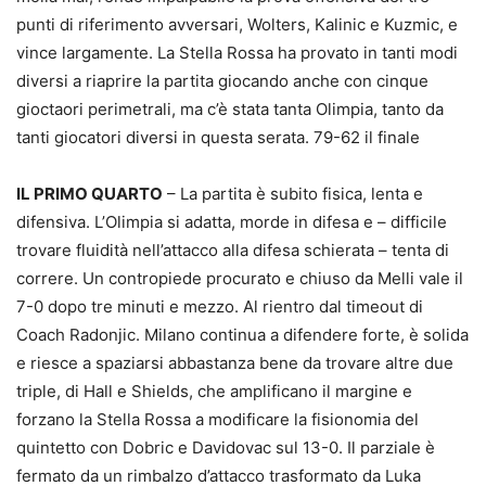
punti di riferimento avversari, Wolters, Kalinic e Kuzmic, e
vince largamente. La Stella Rossa ha provato in tanti modi
diversi a riaprire la partita giocando anche con cinque
gioctaori perimetrali, ma c’è stata tanta Olimpia, tanto da
tanti giocatori diversi in questa serata. 79-62 il finale
IL PRIMO QUARTO
– La partita è subito fisica, lenta e
difensiva. L’Olimpia si adatta, morde in difesa e – difficile
trovare fluidità nell’attacco alla difesa schierata – tenta di
correre. Un contropiede procurato e chiuso da Melli vale il
7-0 dopo tre minuti e mezzo. Al rientro dal timeout di
Coach Radonjic. Milano continua a difendere forte, è solida
e riesce a spaziarsi abbastanza bene da trovare altre due
triple, di Hall e Shields, che amplificano il margine e
forzano la Stella Rossa a modificare la fisionomia del
quintetto con Dobric e Davidovac sul 13-0. Il parziale è
fermato da un rimbalzo d’attacco trasformato da Luka