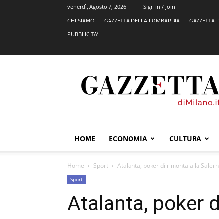
venerdì, Agosto 7, 2026
Sign in / Join
CHI SIAMO
GAZZETTA DELLA LOMBARDIA
GAZZETTA 
PUBBLICITA’
GazzettadiMilano.it
HOME
ECONOMIA
CULTURA
Home
Sport
Atalanta, poker di rimonta alla Salern
Sport
Atalanta, poker d