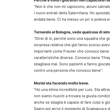
Perché a volte i giocatori non capiscono l’a
“Non è che non mi capiscono, alcuni calciato
i nuovi entrati della Salernitana. Ho sposta
andata bene. Ci ha messo un po’ e poteva e
Tornando al Bologna, vede qualcosa di simi
“Direi di sì, perché sono una squadra che gi
sorpresa relativa che già l’anno scorso avev
importanti come Freuler che conosco bene e
caratteristiche diverse. Conosco bene Thiag
sbagliava mai. Sono pazienti e fanno giocat
contro una persona che conosco bene”.
Muriel sta facendo molto bene.
“Ho una stima incredibile per Luis. Sta attr
non siamo riusciti a trovare la giusta condi
anche se sbaglia è capace di fare colpi e gi
Spero poi arrivi il momento di Scamacca e di