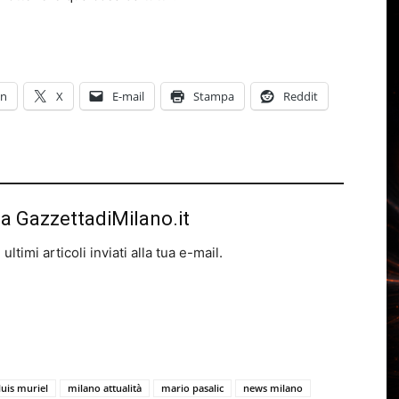
In
X
E-mail
Stampa
Reddit
da GazzettadiMilano.it
ltimi articoli inviati alla tua e-mail.
luis muriel
milano attualità
mario pasalic
news milano