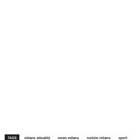
TAGS
milano attualità
news milano
notizie milano
sport