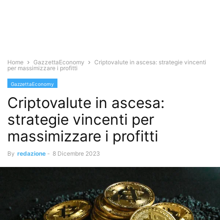
Home
GazzettaEconomy
Criptovalute in ascesa: strategie vincenti
per massimizzare i profitti
GazzettaEconomy
Criptovalute in ascesa:
strategie vincenti per
massimizzare i profitti
By
redazione
-
8 Dicembre 2023