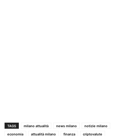
TAGS
milano attualità
news milano
notizie milano
economia
attualità milano
finanza
criptovalute