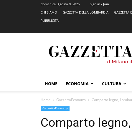
domenica, Agosto 9, 2026
Sign in / Join
CHI SIAMO
GAZZETTA DELLA LOMBARDIA
GAZZETTA 
PUBBLICITA’
GazzettadiMilano.it
HOME
ECONOMIA
CULTURA
Home
GazzettaEconomy
Comparto legno, Lombard
GazzettaEconomy
Comparto legno,