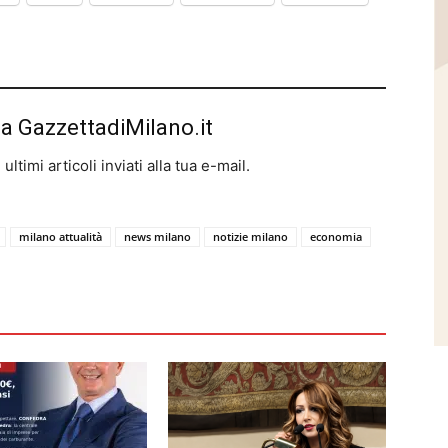
da GazzettadiMilano.it
ltimi articoli inviati alla tua e-mail.
milano attualità
news milano
notizie milano
economia